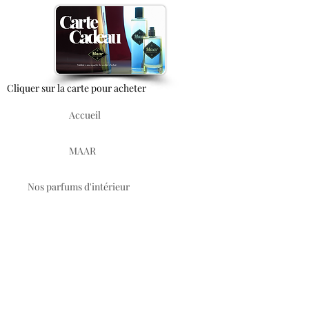
haut.
La porcelaine est une matière cuite à très
haute température, qui peut subir des
déformations ou des retraits plus ou moins
grands. C'est là tout le charme des pièces
uniques faites à la main dans cette jolie
matière !
Cliquer sur la carte pour acheter
Accueil
MAAR
Nos parfums d'intérieur
Le fondateur
Politique de confidentialité
Mentions