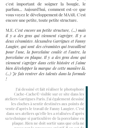
c'est important de soigner la bougie, le
parfum... Aujourd'hui, comment est-ce que
vous voyez le développement de MAAR. C'est
encore une petite, toute petite structure.
M.E.
C'est encore un petite structure, (...) mais
il y a des gens qui viennent s'agréger. Il y a
deux céramistes Alexandra Garrigues et Fanny
Laugier, qui sont des céramistes qui travaillent
pour l'une, la porcelaine coulée et l'autre, la
porcelaine en plaque. Il y a des gens donc qui
viennent s'agréger dans cette histoire et j'aime
bien développer la marque de cette manière là.
(...) Je fais rentrer des talents dans la formule
!
J’ai dessiné et fait réaliser le photophore
Cache-Cache© visible sur ce site dans les
ateliers Garrigues Paris. J’ai également dessiné
les cloches à sentir destinées aux points de
vente d’après le travail de Fanny Laugier. C’est
dans ses ateliers qu’elle les a réalisées d’après
sa technique si particulière de la porcelaine en
plaque. Rien ne doit sortir sans que cela ne
passe par le processus créatif. Il en est de