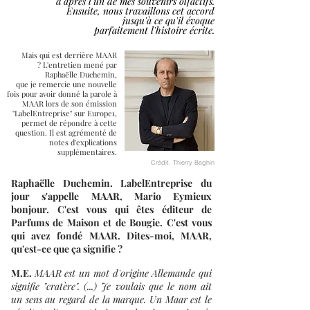
d'après l'un de mes souvenirs olfactifs.
Ensuite, nous travaillons cet accord
jusqu'à ce qu'il évoque
parfaitement l'histoire écrite.
Mais qui est derrière MAAR
?
L'entretien mené par
Raphaëlle Duchemin,
que je remercie une nouvelle
fois pour avoir donné la parole à
MAAR lors de son émission
"LabelEntreprise" sur Europe1,
permet de répondre à cette
question. Il est agrémenté de
notes d'explications
supplémentaires.
Crédit. Thierry Beghin
Maar Parfums d'intérieur
Raphaëlle Duchemin. LabelEntreprise du
jour s'appelle MAAR, Mario Eymieux
bonjour. C'est vous qui êtes éditeur de
Parfums de Maison et de Bougie. C'est vous
qui avez fondé MAAR. Dites-moi, MAAR,
qu'est-ce que ça signifie ?
M.E.
MAAR est un mot d'origine Allemande qui
signifie "cratère". (...) Je voulais que le nom ait
un sens au regard de la marque. Un Maar est le