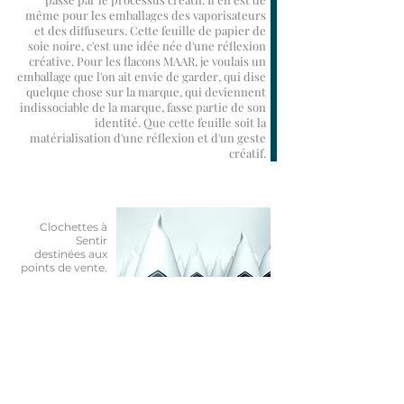
même pour les emballages des vaporisateurs
et des diffuseurs. Cette feuille de papier de
soie noire, c'est une idée née d'une réflexion
créative. Pour les flacons MAAR, je voulais un
emballage que l'on ait envie de garder, qui dise
quelque chose sur la marque, qui deviennent
indissociable de la marque, fasse partie de son
identité. Que cette feuille soit la
matérialisation d'une réflexion et d'un geste
créatif.
Clochettes à
Sentir
destinées aux
points de vente.
Porcelaine en
plaque. Dessin
: Maar.
Réal : Fanny
Laugier
(coll. ©MAAR
2018)