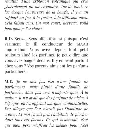
résultat d'une explosion volcanique qui crée
généralement un lac circulaire. Vue de haut, ce
lac évoque l'ouverture de la bougie. Il y a un
rapport au feu, à la fusion, à la diffusion aussi.
Cela faisait sens. Un mot court, nerveux, voilà
pourquoi je l'ai choisi.
R.D.
Sens... Sens olfactif aussi puisque c'est
vraiment le fil conducteur de MAAR
aujourd'hui. Vous avez depuis tout petit
toujours aimé les parfums. Je peux dire que
vous avez baigné dedans. Il y en avait partout
chez vous ? Vos parents aimaient les parfums
particuliers.
M.E.
Je ne suis pas issu d'une famille de
parfumeurs, mais plutôt d'une famille de
parfumés... Mais pas avec n'importe quoi. À la
maison, il n'y avait que des parfums de niche. À
l'époque, on les appelait marques confidentielles.
Des sillages que l'on n'avait pas l'habitude de
croiser. Et moi j'avais pris l'habitude de piocher
dans tous ces flacons. Ce qui m'amusait, c'est
que mon père m'offrait les mêmes pour Noël