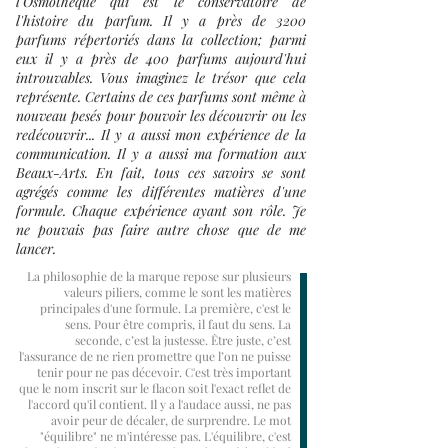
l'Osmothèque qui est le conservatoire de
l'histoire du parfum. Il y a près de 3200
parfums répertoriés dans la collection; parmi
eux il y a près de 400 parfums aujourd'hui
introuvables. Vous imaginez le trésor que cela
représente. Certains de ces parfums sont même à
nouveau pesés pour pouvoir les découvrir ou les
redécouvrir... Il y a aussi mon expérience de la
communication. Il y a aussi ma formation aux
Beaux-Arts. En fait, tous ces savoirs se sont
agrégés comme les différentes matières d'une
formule. Chaque expérience ayant son rôle. Je
ne pouvais pas faire autre chose que de me
lancer.
La philosophie de la marque repose sur plusieurs
valeurs piliers, comme le sont les matières
principales d'une formule. La première, c'est le
sens. Pour être compris, il faut du sens. La
seconde, c’est la justesse. Être juste, c’est
l'assurance de ne rien promettre que l’on ne puisse
tenir pour ne pas décevoir. C'est très important
que le nom inscrit sur le flacon soit l'exact reflet de
l'accord qu'il contient. Il y a l'audace aussi, ne pas
avoir peur de décaler, de surprendre. Le mot
"équilibre" ne m'intéresse pas. L'équilibre, c'est