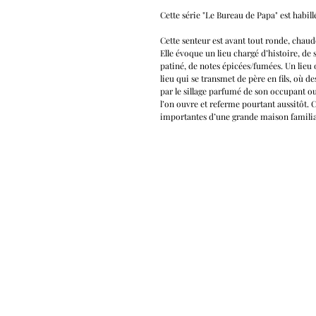
Cette série "Le Bureau de Papa" est habill
Cette senteur est avant tout ronde, chaude,
Elle évoque un lieu chargé d’histoire, de s
patiné, de notes épicées/fumées. Un lie
lieu qui se transmet de père en fils, où 
par le sillage parfumé de son occupant ou 
l’on ouvre et referme pourtant aussitôt. C
importantes d’une grande maison familia