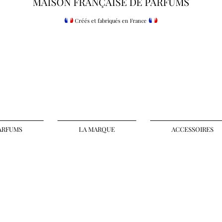
MAISON FRANÇAISE DE PARFUMS
Maar Parfum d'intérieur
Créés et fabriqués en France
Parfums d'intérieur
ARFUMS
LA MARQUE
ACCESSOIRES