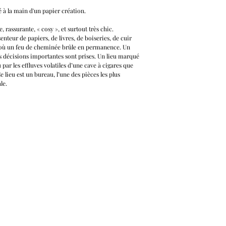
é à la main d'un papier création.
 rassurante, « cosy », et surtout très chic.
enteur de papiers, de livres, de boiseries, de cuir
u où un feu de cheminée brûle en permanence. Un
des décisions importantes sont prises. Un lieu marqué
par les effluves volatiles d’une cave à cigares que
e lieu est un bureau, l’une des pièces les plus
le.