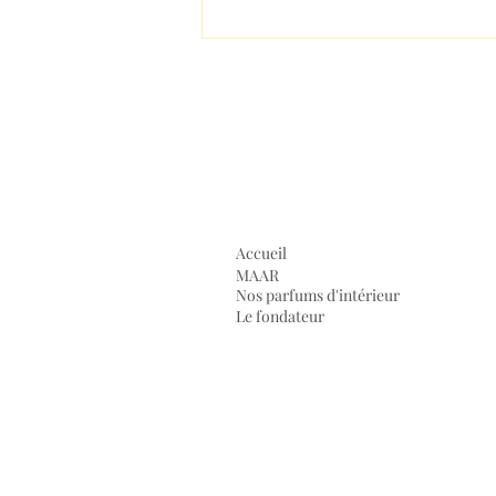
DIFFUSEURS BÂTONNETS
MAAR, DIFFUSEURS
D'HISTOIRES.
Accueil
MAAR
Nos parfums d'intérieur
Le fondateur