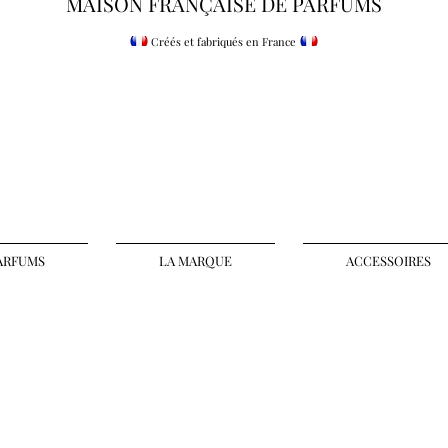
MAISON FRANÇAISE DE PARFUMS
Maar Parfum d'intérieur
Créés et fabriqués en France
Parfums d'intérieur
ARFUMS
LA MARQUE
ACCESSOIRES