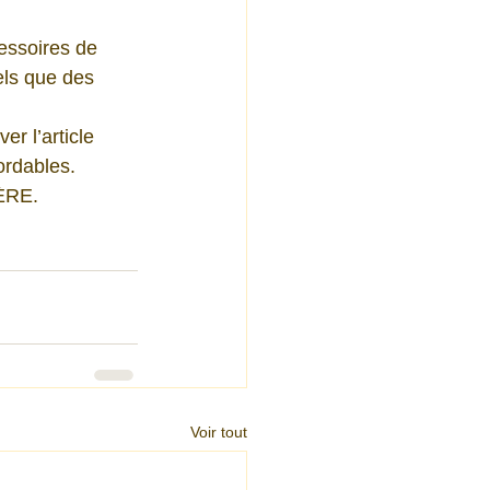
ssoires de 
els que des 
r l’article 
ordables.
ÈRE.
Voir tout